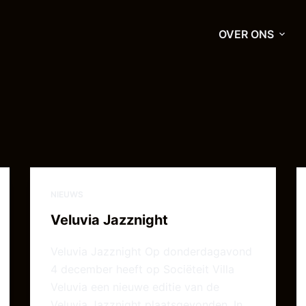
OVER ONS
NIEUWS
Veluvia Jazznight
Veluvia Jazznight Op donderdagavond
4 december heeft op Sociëteit Villa
Veluvia een nieuwe editie van de
Veluvia Jazznight plaatsgevonden. In