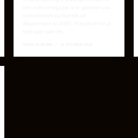
een volle kroegzaal is er genoten van
verschillende jazzbands uit
Wageningen en Delft. Vragen of wil je
bijdragen aan de…
TIEME ZEGELINK
18 OKTOBER 2025