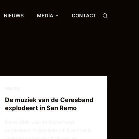
NIEUWS
MEDIA
CONTACT
NIEUWS
De muziek van de Ceresband
explodeert in San Remo
De muziek van de Ceresband
explodeert in San Remo Dit artikel is
vertaald vanuit het Italiaans en