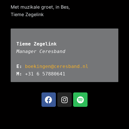
e
Met muzikale groet, in Bes,
l
Tieme Zegelink
E:
boekingen@ceresband.nl
M: 