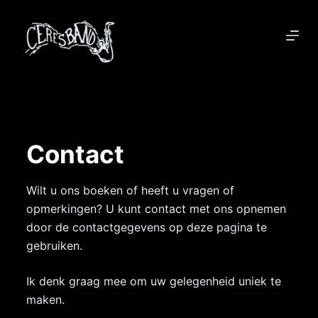
D
o
o
r
g
a
a
n
Contact
n
a
Wilt u ons boeken of heeft u vragen of
a
opmerkingen? U kunt contact met ons opnemen
r
door de contactgegevens op deze pagina te
a
gebruiken.
r
t
Ik denk graag mee om uw gelegenheid uniek te
i
maken.
k